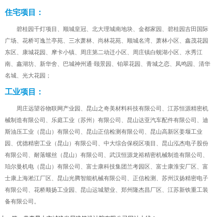
住宅项目：
碧桂园千灯项目、顺城皇冠、北大理城南地块、金都家园、碧桂园吉田国际
广场、花桥可逸兰亭苑、三水萧林、尚林花苑、顺城名湾、萧林小区、鑫茂花园
东区、康城花园、摩卡小镇、周庄第二动迁小区、周庄镇白蚬湖小区、水秀江
南、鑫湖坊、新华舍、巴城神州通·颐景园、铂翠花园、青城之恋、凤鸣园、清华
名城、光大花园
；
工业项目：
周庄远望谷物联网产业园、昆山之奇美材料科技有限公司、江苏恒源精密机
械制造有限公司、乐庭工业（苏州）有限公司、昆山达亚汽车配件有限公司、迪
斯油压工业（昆山）有限公司、昆山正信检测有限公司、昆山高新区姜堰工业
园、优德精密工业（昆山）有限公司、中大综合保税区项目、昆山泓杰电子股份
有限公司、耐落螺丝（昆山）有限公司、武汉恒源龙裕精密机械制造有限公司、
珀尔曼机电（昆山）有限公司、富士康科技集团兰考园区、富士康淮安厂区、富
士康上海淞江厂区、昆山光腾智能机械有限公司、正信检测、苏州汉扬精密电子
有限公司、花桥顺扬工业园、昆山运城塑业、郑州隆杰昌厂区、江苏新铁重工装
备有限公司。