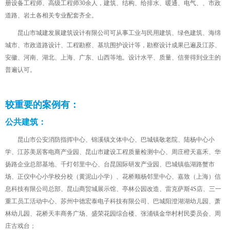
册设备工程师、高级工程师30余人，建筑、结构、给排水、暖通、电气、、市政
道路、岩土各相关专业配套齐全。
昆山市城建发展建筑设计有限公司可从事工业与民用建筑、绿色建筑、海绵
城市、市政道路设计、工程勘察、基坑围护设计等，勘察设计成果已遍及江苏、
安徽、河南、湖北、上海、广东、山西等地。设计水平、质量、信誉得到业主的
普遍认可。
较重要的案例有：
公共建筑：
昆山市公安消防指挥中心、锦溪镇文体中心、巴城镇敬老院、陆杨中心小
学、江苏美居客电商产业园、
昆山市建设工程质量检测中心、周庄橙天嘉禾、华
扬路企业总部基地、千灯邻里中心、台昆国际研发产业园、巴城镇临湖路蟹市
场、正仪中心小学校分校（黄泥山小学）、花桥顺杨邻里中心、嘉致（上海）信
息科技有限公司总部、昆山商贸城展示馆、亭林公园改造、雷克萨斯4S店、三一
重工员工活动中心、苏州中德宏泰电子科技有限公司、巴城阳澄湖湖幼儿园、萧
林幼儿园、花桥天丰商务广场、盛荣花园综合楼、张浦镇金华村村民委员会、周
庄古戏台；